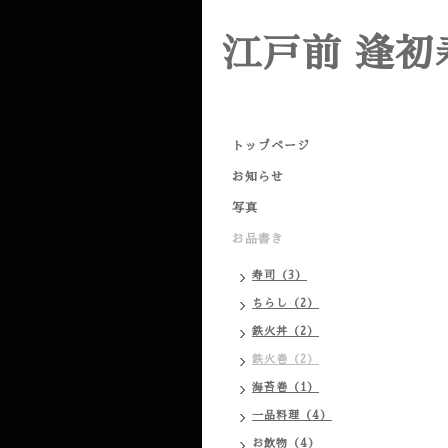
江戸前 逢初
トップページ
お知らせ
写真
お品書き
寿司（3）
ちらし（2）
鉄火丼（2）
鉄火巻（2）
海苔巻（1）
一品料理（4）
お飲物（4）