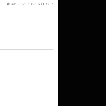
逢初寿し
Tel / 028-633-1507