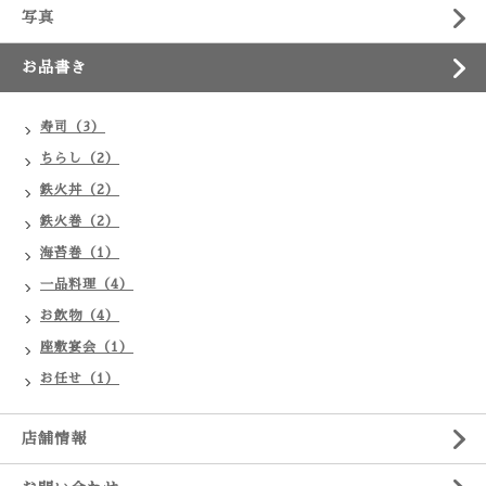
写真
お品書き
寿司（3）
ちらし（2）
鉄火丼（2）
鉄火巻（2）
海苔巻（1）
一品料理（4）
お飲物（4）
座敷宴会（1）
お任せ（1）
店舗情報