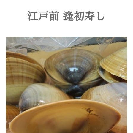
江戸前 逢初寿し