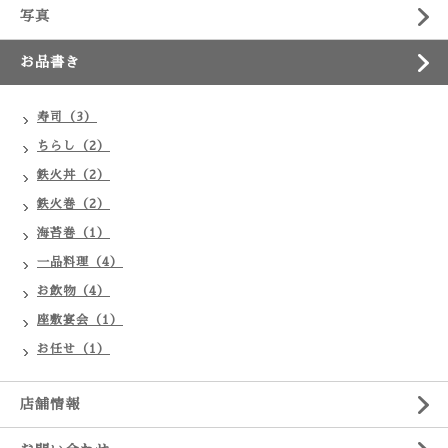
写真
お品書き
寿司（3）
ちらし（2）
鉄火丼（2）
鉄火巻（2）
海苔巻（1）
一品料理（4）
お飲物（4）
座敷宴会（1）
お任せ（1）
店舗情報