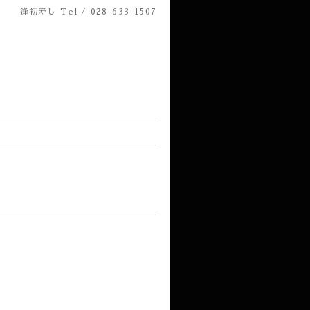
逢初寿し
Tel / 028-633-1507