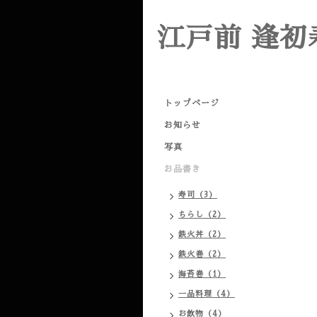
江戸前 逢初
トップページ
お知らせ
写真
お品書き
寿司（3）
ちらし（2）
鉄火丼（2）
鉄火巻（2）
海苔巻（1）
一品料理（4）
お飲物（4）