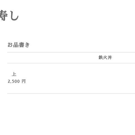
寿し
お品書き
鉄火丼
上
2,500 円