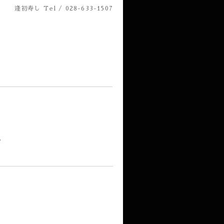
逢初寿し
Tel / 028-633-1507
。