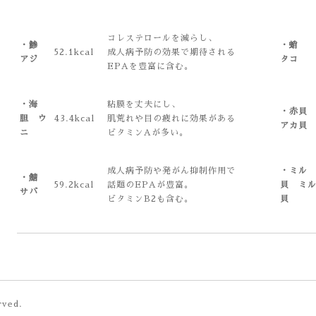
コレステロールを減らし、
・鯵
・蛸
52.1kcal
成人病予防の効果で期待される
アジ
タコ
EPAを豊富に含む。
・海
粘膜を丈夫にし、
・赤
胆 ウ
43.4kcal
肌荒れや目の疲れに効果がある
アカ貝
ニ
ビタミンAが多い。
成人病予防や発がん抑制作用で
・ミル
・鯖
59.2kcal
話題のEPAが豊富。
貝 ミ
サバ
ビタミンB2も含む。
貝
rved.