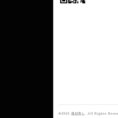
©2026
逢初寿し
. All Rights Rese