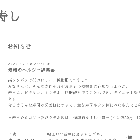
寿し
お知らせ
2020-07-08 23:51:00
寿司のヘルシー辞典🍣
高タンパクで低カロリー、低脂肪の”すし”。
みなさんは、そんな寿司それぞれがもつ特徴をご存知でしょうか。
寿司は、ビタミン、ミネラル、脂肪酸を摂ることもでき、ダイエット効
ます。
今日はそんな寿司の栄養価について、主な寿司ネタを例にみなさんにご
※寿司のカロリー及びグラム数は、標準的なすし一貫分(すし飯20g、30.
・海
幅広い年齢層に良いすしダネ。
・鰹