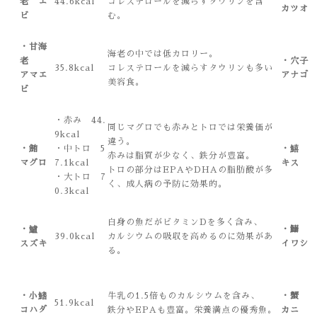
老 エ
44.6kcal
コレステロールを減らすタウリンを含
カツオ
ビ
む。
・甘海
海老の中では低カロリー。
老
・穴
35.8kcal
コレステロールを減らすタウリンも多い
アマエ
アナゴ
美容食。
ビ
・赤み 44.
同じマグロでも赤みとトロでは栄養価が
9kcal
違う。
・鮪
・中トロ 5
・鱚
赤みは脂質が少なく、鉄分が豊富。
マグロ
7.1kcal
キス
トロの部分はEPAやDHAの脂肪酸が多
・大トロ 7
く、成人病の予防に効果的。
0.3kcal
白身の魚だがビタミンDを多く含み、
・鱸
・鰯
39.0kcal
カルシウムの吸収を高めるのに効果があ
スズキ
イワシ
る。
・小鰭
牛乳の1.5倍ものカルシウムを含み、
・蟹
51.9kcal
コハダ
鉄分やEPAも豊富。栄養満点の優秀魚。
カニ