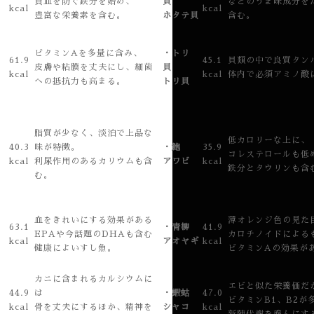
貧血を防ぐ鉄分を始め、
貝
などのうま味成分を
kcal
kcal
豊富な栄養素を含む。
ホタテ貝
含む。
ビタミンAを多量に含み、
・トリ
子
61.9
45.1
貝類の中で良質タン
皮膚や粘膜を丈夫にし、細菌
貝
kcal
kcal
体内で必須アミノ酸
への抵抗力も高まる。
トリ貝
脂質が少なく、淡泊で上品な
低カロリーな上に、
40.3
味が特徴。
・鮑
35.9
コレステロールも低
kcal
利尿作用のあるカリウムも含
アワビ
kcal
鉄分とタウリンも含
む。
血をきれいにする効果がある
薄オレンジ色の見た
63.1
・青柳
41.9
EPAや今話題のDHAも含む
カロチノイドによる
kcal
アオヤギ
kcal
健康によいすし魚。
ビタミンAの効果が
カニに含まれるカルシウムに
エビと似た栄養価だ
44.9
は
・蝦蛄
47.0
ビタミンB1、B2が
kcal
骨を丈夫にするほか、精神を
シャコ
kcal