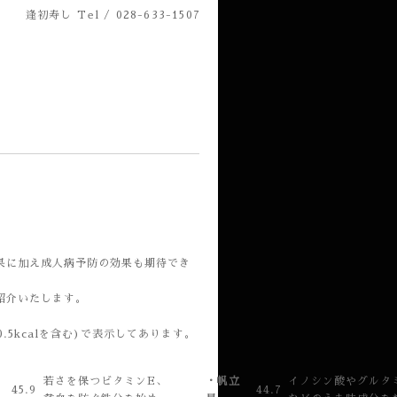
逢初寿し
Tel / 028-633-1507
果に加え成人病予防の効果も期待でき
紹介いたします。
5kcalを含む)で表示してあります。
若さを保つビタミンE、
・帆立
イノシン酸やグルタ
45.9
44.7