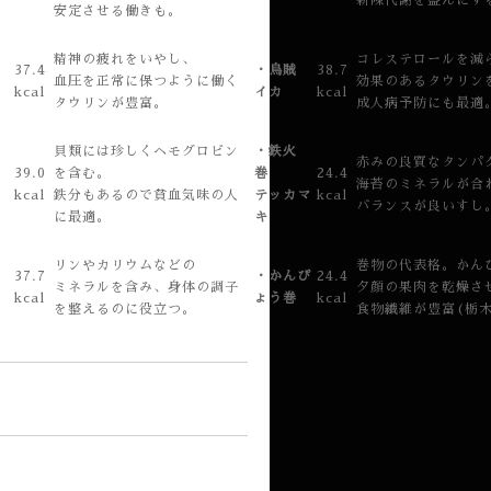
新陳代謝を盛んにす
安定させる働きも。
精神の疲れをいやし、
コレステロールを減
37.4
・烏賊
38.7
血圧を正常に保つように働く
効果のあるタウリン
kcal
イカ
kcal
タウリンが豊富。
成人病予防にも最適
貝類には珍しくヘモグロビン
・鉄火
赤みの良質なタンパ
貝
39.0
を含む。
巻
24.4
海苔のミネラルが合
kcal
鉄分もあるので貧血気味の人
テッカマ
kcal
バランスが良いすし
に最適。
キ
リンやカリウムなどの
巻物の代表格。かん
37.7
・かんぴ
24.4
ル
ミネラルを含み、身体の調子
夕顔の果肉を乾燥さ
kcal
ょう巻
kcal
を整えるのに役立つ。
食物繊維が豊富(栃